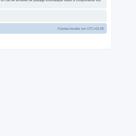
 en cas de tentative de piratage informatique visant à compromettre vos
Fuseau horaire sur
UTC+01:00