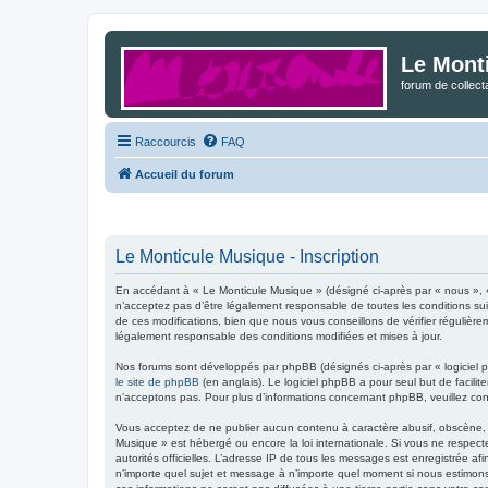
Le Mont
forum de collec
Raccourcis
FAQ
Accueil du forum
Le Monticule Musique - Inscription
En accédant à « Le Monticule Musique » (désigné ci-après par « nous », 
n’acceptez pas d’être légalement responsable de toutes les conditions su
de ces modifications, bien que nous vous conseillons de vérifier régulièr
légalement responsable des conditions modifiées et mises à jour.
Nos forums sont développés par phpBB (désignés ci-après par « logiciel p
le site de phpBB
(en anglais). Le logiciel phpBB a pour seul but de facil
n’acceptons pas. Pour plus d’informations concernant phpBB, veuillez co
Vous acceptez de ne publier aucun contenu à caractère abusif, obscène, vu
Musique » est hébergé ou encore la loi internationale. Si vous ne respecte
autorités officielles. L’adresse IP de tous les messages est enregistrée af
n’importe quel sujet et message à n’importe quel moment si nous estimons