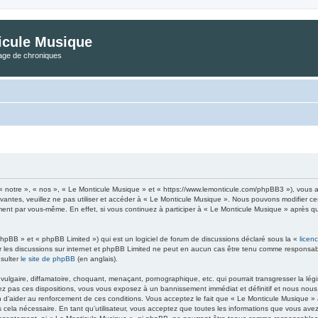
icule Musique
tage de chroniques
« notre », « nos », « Le Monticule Musique » et « https://www.lemonticule.com/phpBB3 »), vous a
ivantes, veuillez ne pas utiliser et accéder à « Le Monticule Musique ». Nous pouvons modifier c
ement par vous-même. En effet, si vous continuez à participer à « Le Monticule Musique » après q
hpBB » et « phpBB Limited ») qui est un logiciel de forum de discussions déclaré sous la «
licen
iter les discussions sur internet et phpBB Limited ne peut en aucun cas être tenu comme respon
nsulter
le site de phpBB
(en anglais).
lgaire, diffamatoire, choquant, menaçant, pornographique, etc. qui pourrait transgresser la légi
z pas ces dispositions, vous vous exposez à un bannissement immédiat et définitif et nous nous rés
in d’aider au renforcement de ces conditions. Vous acceptez le fait que « Le Monticule Musique » ai
 cela nécessaire. En tant qu’utilisateur, vous acceptez que toutes les informations que vous a