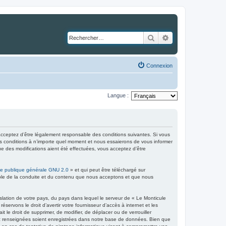
Rechercher
Recherche avancé
Connexion
Langue :
cceptez d’être légalement responsable des conditions suivantes. Si vous
es conditions à n’importe quel moment et nous essaierons de vous informer
ue des modifications aient été effectuées, vous acceptez d’être
ce publique générale GNU 2.0
» et qui peut être téléchargé sur
sable de la conduite et du contenu que nous acceptons et que nous
slation de votre pays, du pays dans lequel le serveur de « Le Monticule
ervons le droit d’avertir votre fournisseur d’accès à internet et les
t le droit de supprimer, de modifier, de déplacer ou de verrouiller
vez renseignées soient enregistrées dans notre base de données. Bien que