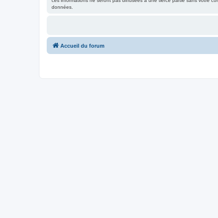
ces informations ne seront pas diffusées à une tierce partie sans votre 
données.
Accueil du forum