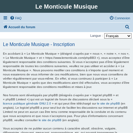
Le Monticule Musique
FAQ
Connexion
R
Accueil du forum
e
Langue :
c
Le Monticule Musique - Inscription
h
En accédant à « Le Monticule Musique » (désigné ci-après par « nous », « notre », « nos »,
e
« Le Monticule Musique » et « https://www.lemonticule.com/phpBB3 »), vous acceptez d’être
légalement responsable des conditions suivantes. Si vous n’acceptez pas d’être légalement
r
responsable de toutes les conditions suivantes, veuillez ne pas utiliser et accéder à « Le
c
Monticule Musique ». Nous pouvons modifier ces conditions à n’importe quel moment et
nous essaierons de vous informer de ces modifications, bien que nous vous conseillons de
h
vérifier régulièrement par vous-même. En effet, si vous continuez à participer à « Le
Monticule Musique » après que des modifications aient été effectuées, vous acceptez d’être
e
légalement responsable des conditions modifiées et mises à jour.
r
Nos forums sont développés par phpBB (désignés ci-après par « logiciel phpBB » et
« phpBB Limited ») qui est un logiciel de forum de discussions déclaré sous la «
licence publique générale GNU 2.0
» et qui peut être téléchargé sur
le site de phpBB
(en
anglais). Le logiciel phpBB a pour seul but de faciliter les discussions sur internet et phpBB
Limited ne peut en aucun cas être tenu comme responsable de la conduite et du contenu
que nous acceptons et que nous n’acceptons pas. Pour plus d’informations concernant
phpBB, veuillez consulter
le site de phpBB
(en anglais).
Vous acceptez de ne publier aucun contenu à caractère abusif, obscène, vulgaire,
diffamatoire, choquant, menaçant, pornographique, etc. qui pourrait transgresser la