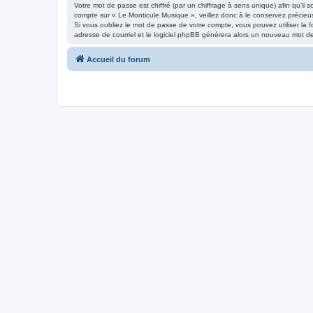
Votre mot de passe est chiffré (par un chiffrage à sens unique) afin qu’il
compte sur « Le Monticule Musique », veillez donc à le conservez précie
Si vous oubliez le mot de passe de votre compte, vous pouvez utiliser la f
adresse de courriel et le logiciel phpBB générera alors un nouveau mot d
Accueil du forum