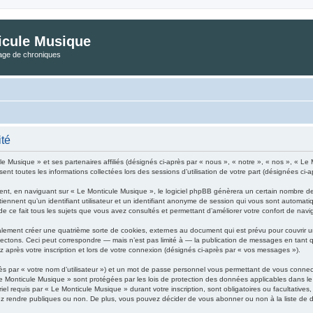
icule Musique
tage de chroniques
ité
ule Musique » et ses partenaires affiliés (désignés ci-après par « nous », « notre », « nos », « 
ent toutes les informations collectées lors des sessions d’utilisation de votre part (désignées ci-a
nt, en naviguant sur « Le Monticule Musique », le logiciel phpBB génèrera un certain nombre de 
iennent qu’un identifiant utilisateur et un identifiant anonyme de session qui vous sont automati
e ce fait tous les sujets que vous avez consultés et permettant d’améliorer votre confort de naviga
lement créer une quatrième sorte de cookies, externes au document qui est prévu pour couvrir 
ctons. Ceci peut correspondre — mais n’est pas limité à — la publication de messages en tant qu’
 après votre inscription et lors de votre connexion (désignés ci-après par « vos messages »).
ès par « votre nom d’utilisateur ») et un mot de passe personnel vous permettant de vous connec
Le Monticule Musique » sont protégées par les lois de protection des données applicables dans le
iel requis par « Le Monticule Musique » durant votre inscription, sont obligatoires ou facultatives
z rendre publiques ou non. De plus, vous pouvez décider de vous abonner ou non à la liste de di