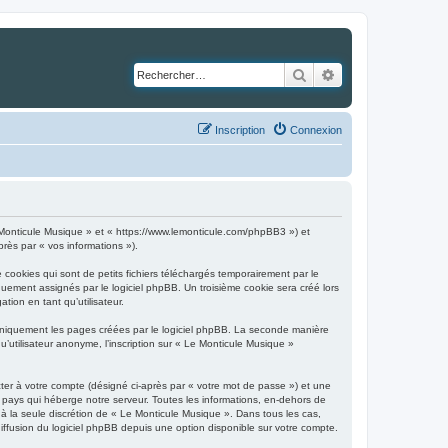
Rechercher
Recherche avancé
Inscription
Connexion
Le Monticule Musique » et « https://www.lemonticule.com/phpBB3 ») et
près par « vos informations »).
cookies qui sont de petits fichiers téléchargés temporairement par le
quement assignés par le logiciel phpBB. Un troisième cookie sera créé lors
tion en tant qu’utilisateur.
uniquement les pages créées par le logiciel phpBB. La seconde manière
utilisateur anonyme, l’inscription sur « Le Monticule Musique »
ter à votre compte (désigné ci-après par « votre mot de passe ») et une
 pays qui héberge notre serveur. Toutes les informations, en-dehors de
, à la seule discrétion de « Le Monticule Musique ». Dans tous les cas,
ffusion du logiciel phpBB depuis une option disponible sur votre compte.