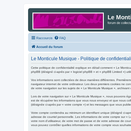
Le Mont
forum de collec
Raccourcis
FAQ
Accueil du forum
Le Monticule Musique - Politique de confidential
Cette politique de confidentialité explique en détail comment « Le Montic
phpBB (désigné ci-après par « logiciel phpBB » et « phpBB Limited ») utilis
Vos informations sont collectées de deux manières différentes. Premièreme
navigateur internet de votre ordinateur. Les deux premiers cookies ne cont
de votre navigation sur les sujets de « Le Monticule Musique », archivant d
Lors de votre navigation sur « Le Monticule Musique », nous pouvons éga
est de récupérer les informations que vous nous envoyez et que nous colle
(désignée ci-après par « votre compte ») et les messages que vous publiez
Votre compte contiendra au minimum un identifiant unique (désigné ci-apr
adresse de courriel personnelle. Les informations de votre compte sur « 
votre nom d’utilisateur, de votre mot de passe et de votre adresse de courr
vous pouvez contrôler quelles informations de votre compte vous souhaite