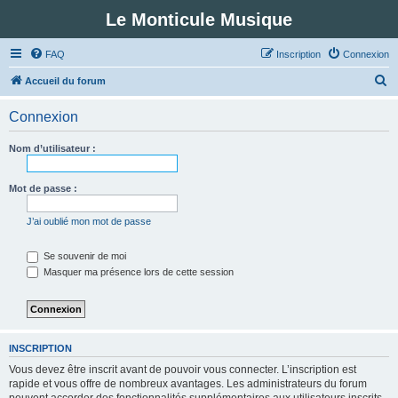
Le Monticule Musique
FAQ
Inscription
Connexion
R
Accueil du forum
e
Connexion
c
h
Nom d’utilisateur :
e
r
Mot de passe :
c
J’ai oublié mon mot de passe
h
e
Se souvenir de moi
Masquer ma présence lors de cette session
r
INSCRIPTION
Vous devez être inscrit avant de pouvoir vous connecter. L’inscription est
rapide et vous offre de nombreux avantages. Les administrateurs du forum
peuvent accorder des fonctionnalités supplémentaires aux utilisateurs inscrits.