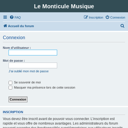
Le Monticule Musique
FAQ
Inscription
Connexion
R
Accueil du forum
e
Connexion
c
h
Nom d’utilisateur :
e
r
Mot de passe :
c
J’ai oublié mon mot de passe
h
e
Se souvenir de moi
Masquer ma présence lors de cette session
r
INSCRIPTION
Vous devez être inscrit avant de pouvoir vous connecter. L’inscription est
rapide et vous offre de nombreux avantages. Les administrateurs du forum
peuvent accorder des fonctionnalités supplémentaires aux utilisateurs inscrits.