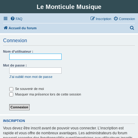
Le Monticule Musique
FAQ
Inscription
Connexion
R
Accueil du forum
e
Connexion
c
h
Nom d’utilisateur :
e
r
Mot de passe :
c
J’ai oublié mon mot de passe
h
e
Se souvenir de moi
Masquer ma présence lors de cette session
r
INSCRIPTION
Vous devez être inscrit avant de pouvoir vous connecter. L’inscription est
rapide et vous offre de nombreux avantages. Les administrateurs du forum
peuvent accorder des fonctionnalités supplémentaires aux utilisateurs inscrits.