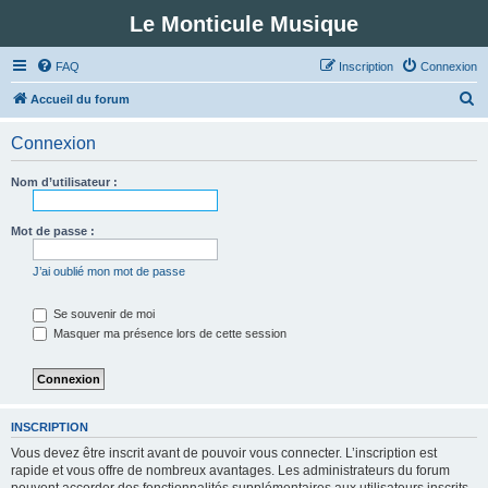
Le Monticule Musique
FAQ
Inscription
Connexion
R
Accueil du forum
e
Connexion
c
h
Nom d’utilisateur :
e
r
Mot de passe :
c
J’ai oublié mon mot de passe
h
e
Se souvenir de moi
Masquer ma présence lors de cette session
r
INSCRIPTION
Vous devez être inscrit avant de pouvoir vous connecter. L’inscription est
rapide et vous offre de nombreux avantages. Les administrateurs du forum
peuvent accorder des fonctionnalités supplémentaires aux utilisateurs inscrits.