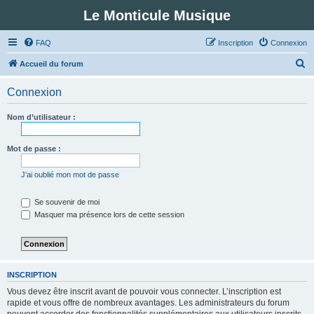
Le Monticule Musique
FAQ
Inscription
Connexion
R
Accueil du forum
e
Connexion
c
h
Nom d’utilisateur :
e
r
Mot de passe :
c
J’ai oublié mon mot de passe
h
e
Se souvenir de moi
Masquer ma présence lors de cette session
r
INSCRIPTION
Vous devez être inscrit avant de pouvoir vous connecter. L’inscription est
rapide et vous offre de nombreux avantages. Les administrateurs du forum
peuvent accorder des fonctionnalités supplémentaires aux utilisateurs inscrits.