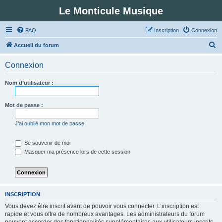
Le Monticule Musique
FAQ
Inscription
Connexion
R
Accueil du forum
e
Connexion
c
h
Nom d’utilisateur :
e
r
Mot de passe :
c
J’ai oublié mon mot de passe
h
e
Se souvenir de moi
Masquer ma présence lors de cette session
r
INSCRIPTION
Vous devez être inscrit avant de pouvoir vous connecter. L’inscription est
rapide et vous offre de nombreux avantages. Les administrateurs du forum
peuvent accorder des fonctionnalités supplémentaires aux utilisateurs inscrits.