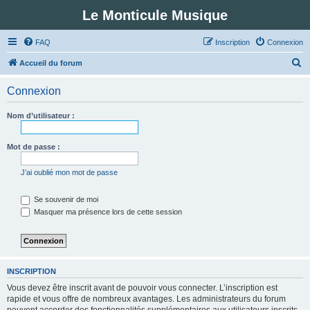
Le Monticule Musique
FAQ
Inscription
Connexion
R
Accueil du forum
e
Connexion
c
h
Nom d’utilisateur :
e
r
Mot de passe :
c
J’ai oublié mon mot de passe
h
e
Se souvenir de moi
Masquer ma présence lors de cette session
r
INSCRIPTION
Vous devez être inscrit avant de pouvoir vous connecter. L’inscription est
rapide et vous offre de nombreux avantages. Les administrateurs du forum
peuvent accorder des fonctionnalités supplémentaires aux utilisateurs inscrits.