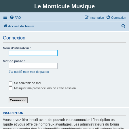
Le Monticule Musique
FAQ
Inscription
Connexion
R
Accueil du forum
e
Connexion
c
h
Nom d’utilisateur :
e
r
Mot de passe :
c
J’ai oublié mon mot de passe
h
e
Se souvenir de moi
Masquer ma présence lors de cette session
r
INSCRIPTION
Vous devez être inscrit avant de pouvoir vous connecter. L’inscription est
rapide et vous offre de nombreux avantages. Les administrateurs du forum
peuvent accorder des fonctionnalités supplémentaires aux utilisateurs inscrits.