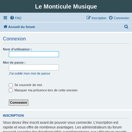
Le Monticule Musique
FAQ
Inscription
Connexion
R
Accueil du forum
e
Connexion
c
h
Nom d’utilisateur :
e
r
Mot de passe :
c
J’ai oublié mon mot de passe
h
e
Se souvenir de moi
Masquer ma présence lors de cette session
r
INSCRIPTION
Vous devez être inscrit avant de pouvoir vous connecter. L’inscription est
rapide et vous offre de nombreux avantages. Les administrateurs du forum
peuvent accorder des fonctionnalités supplémentaires aux utilisateurs inscrits.