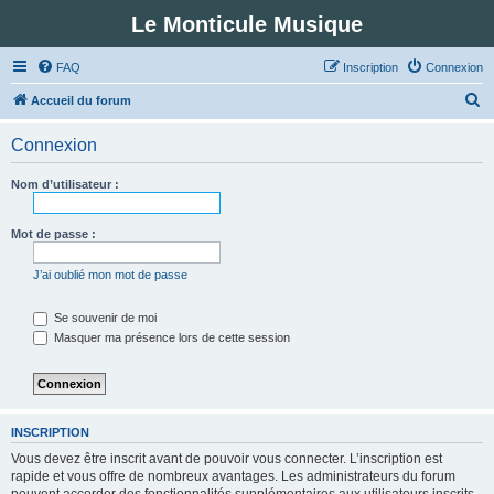
Le Monticule Musique
FAQ
Inscription
Connexion
R
Accueil du forum
e
Connexion
c
h
Nom d’utilisateur :
e
r
Mot de passe :
c
J’ai oublié mon mot de passe
h
e
Se souvenir de moi
Masquer ma présence lors de cette session
r
INSCRIPTION
Vous devez être inscrit avant de pouvoir vous connecter. L’inscription est
rapide et vous offre de nombreux avantages. Les administrateurs du forum
peuvent accorder des fonctionnalités supplémentaires aux utilisateurs inscrits.