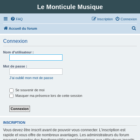
Le Monticule Musique
FAQ
Inscription
Connexion
R
Accueil du forum
e
Connexion
c
h
Nom d’utilisateur :
e
r
Mot de passe :
c
J’ai oublié mon mot de passe
h
e
Se souvenir de moi
Masquer ma présence lors de cette session
r
INSCRIPTION
Vous devez être inscrit avant de pouvoir vous connecter. L’inscription est
rapide et vous offre de nombreux avantages. Les administrateurs du forum
peuvent accorder des fonctionnalités supplémentaires aux utilisateurs inscrits.