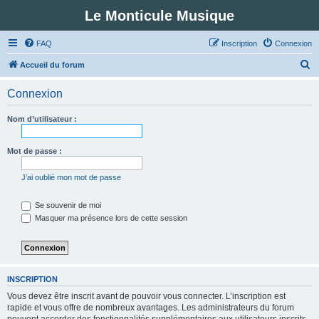
Le Monticule Musique
FAQ
Inscription
Connexion
R
Accueil du forum
e
Connexion
c
h
Nom d’utilisateur :
e
r
Mot de passe :
c
J’ai oublié mon mot de passe
h
e
Se souvenir de moi
Masquer ma présence lors de cette session
r
INSCRIPTION
Vous devez être inscrit avant de pouvoir vous connecter. L’inscription est
rapide et vous offre de nombreux avantages. Les administrateurs du forum
peuvent accorder des fonctionnalités supplémentaires aux utilisateurs inscrits.