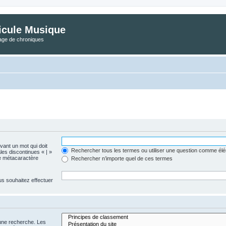
icule Musique
tage de chroniques
evant un mot qui doit
Rechercher tous les termes ou utiliser une question comme él
les discontinues « | »
me métacaractère
Rechercher n’importe quel de ces termes
us souhaitez effectuer
 une recherche. Les