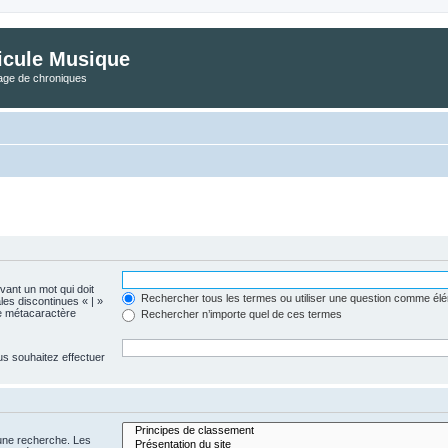
icule Musique
tage de chroniques
evant un mot qui doit
Rechercher tous les termes ou utiliser une question comme él
les discontinues « | »
me métacaractère
Rechercher n’importe quel de ces termes
us souhaitez effectuer
 une recherche. Les