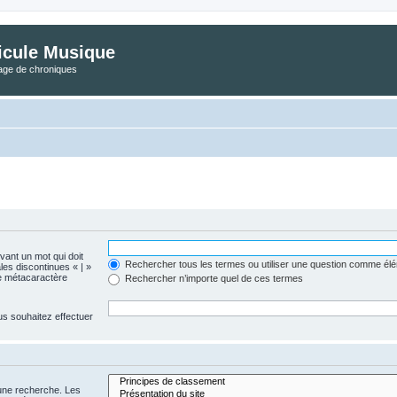
icule Musique
tage de chroniques
evant un mot qui doit
Rechercher tous les termes ou utiliser une question comme él
les discontinues « | »
me métacaractère
Rechercher n’importe quel de ces termes
us souhaitez effectuer
 une recherche. Les