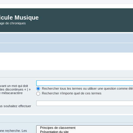
icule Musique
tage de chroniques
evant un mot qui doit
Rechercher tous les termes ou utiliser une question comme él
les discontinues « | »
me métacaractère
Rechercher n’importe quel de ces termes
us souhaitez effectuer
 une recherche. Les