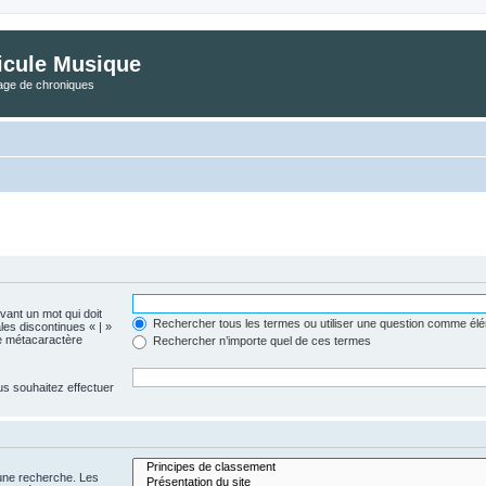
icule Musique
tage de chroniques
evant un mot qui doit
Rechercher tous les termes ou utiliser une question comme él
les discontinues « | »
me métacaractère
Rechercher n’importe quel de ces termes
us souhaitez effectuer
 une recherche. Les