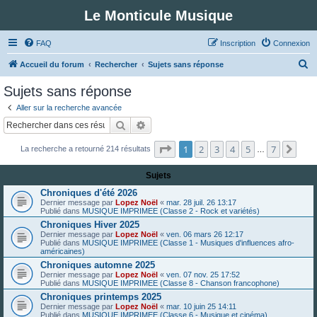
Le Monticule Musique
FAQ
Inscription
Connexion
R
Accueil du forum
Rechercher
Sujets sans réponse
e
Sujets sans réponse
c
Aller sur la recherche avancée
h
Rechercher
Recherche avancée
e
Page
1
sur
7
1
2
3
4
5
7
Suiv
La recherche a retourné 214 résultats
r
…
c
Sujets
h
Chroniques d'été 2026
e
Dernier message par
Lopez Noël
«
mar. 28 juil. 26 13:17
Publié dans
MUSIQUE IMPRIMEE (Classe 2 - Rock et variétés)
r
Chroniques Hiver 2025
Dernier message par
Lopez Noël
«
ven. 06 mars 26 12:17
Publié dans
MUSIQUE IMPRIMEE (Classe 1 - Musiques d'influences afro-
américaines)
Chroniques automne 2025
Dernier message par
Lopez Noël
«
ven. 07 nov. 25 17:52
Publié dans
MUSIQUE IMPRIMEE (Classe 8 - Chanson francophone)
Chroniques printemps 2025
Dernier message par
Lopez Noël
«
mar. 10 juin 25 14:11
Publié dans
MUSIQUE IMPRIMEE (Classe 6 - Musique et cinéma)