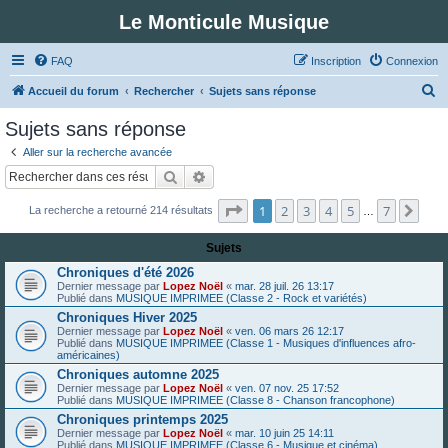
Le Monticule Musique
FAQ
Inscription
Connexion
R
Accueil du forum
Rechercher
Sujets sans réponse
e
Sujets sans réponse
c
Aller sur la recherche avancée
h
Rechercher
Recherche avancée
e
Page
1
sur
7
1
2
3
4
5
7
Suiv
La recherche a retourné 214 résultats
r
…
c
Sujets
h
Chroniques d'été 2026
e
Dernier message par
Lopez Noël
«
mar. 28 juil. 26 13:17
Publié dans
MUSIQUE IMPRIMEE (Classe 2 - Rock et variétés)
r
Chroniques Hiver 2025
Dernier message par
Lopez Noël
«
ven. 06 mars 26 12:17
Publié dans
MUSIQUE IMPRIMEE (Classe 1 - Musiques d'influences afro-
américaines)
Chroniques automne 2025
Dernier message par
Lopez Noël
«
ven. 07 nov. 25 17:52
Publié dans
MUSIQUE IMPRIMEE (Classe 8 - Chanson francophone)
Chroniques printemps 2025
Dernier message par
Lopez Noël
«
mar. 10 juin 25 14:11
Publié dans
MUSIQUE IMPRIMEE (Classe 6 - Musique et cinéma)