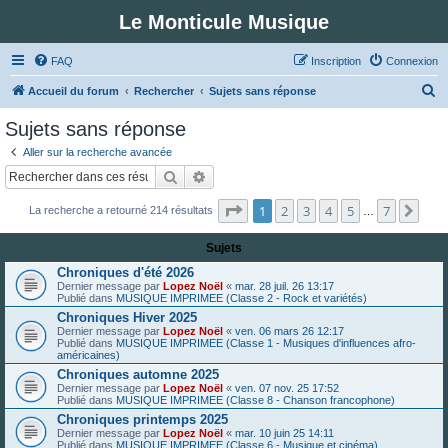
Le Monticule Musique
FAQ
Inscription
Connexion
R
Accueil du forum
Rechercher
Sujets sans réponse
e
Sujets sans réponse
c
Aller sur la recherche avancée
h
Rechercher
Recherche avancée
e
Page
1
sur
7
1
2
3
4
5
7
Suiv
La recherche a retourné 214 résultats
r
…
c
Sujets
h
Chroniques d'été 2026
e
Dernier message par
Lopez Noël
«
mar. 28 juil. 26 13:17
Publié dans
MUSIQUE IMPRIMEE (Classe 2 - Rock et variétés)
r
Chroniques Hiver 2025
Dernier message par
Lopez Noël
«
ven. 06 mars 26 12:17
Publié dans
MUSIQUE IMPRIMEE (Classe 1 - Musiques d'influences afro-
américaines)
Chroniques automne 2025
Dernier message par
Lopez Noël
«
ven. 07 nov. 25 17:52
Publié dans
MUSIQUE IMPRIMEE (Classe 8 - Chanson francophone)
Chroniques printemps 2025
Dernier message par
Lopez Noël
«
mar. 10 juin 25 14:11
Publié dans
MUSIQUE IMPRIMEE (Classe 6 - Musique et cinéma)