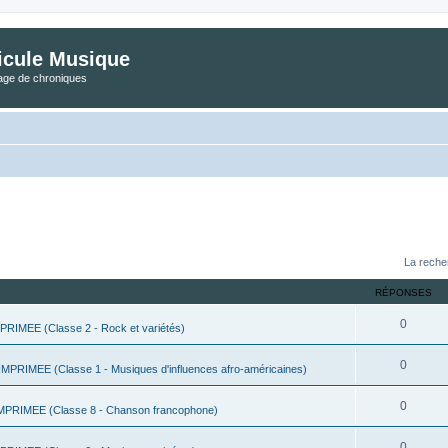
icule Musique
tage de chroniques
La reche
RÉPONSES
0
IMEE (Classe 2 - Rock et variétés)
0
PRIMEE (Classe 1 - Musiques d'influences afro-américaines)
0
PRIMEE (Classe 8 - Chanson francophone)
0