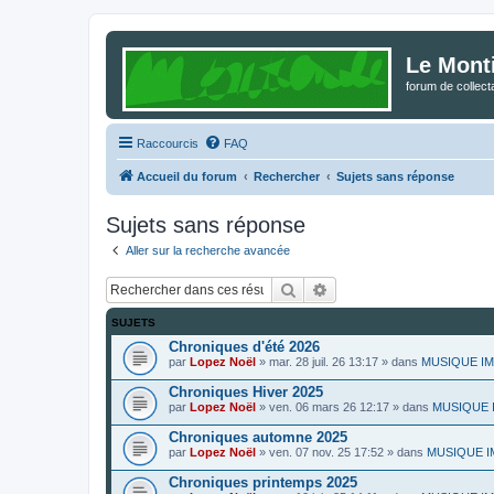
Le Mont
forum de collec
Raccourcis
FAQ
Accueil du forum
Rechercher
Sujets sans réponse
Sujets sans réponse
Aller sur la recherche avancée
Rechercher
Recherche avancée
SUJETS
Chroniques d'été 2026
par
Lopez Noël
»
mar. 28 juil. 26 13:17
» dans
MUSIQUE IMPR
Chroniques Hiver 2025
par
Lopez Noël
»
ven. 06 mars 26 12:17
» dans
MUSIQUE IM
Chroniques automne 2025
par
Lopez Noël
»
ven. 07 nov. 25 17:52
» dans
MUSIQUE IM
Chroniques printemps 2025