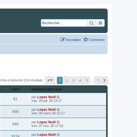
Rechercher
Recherche avancé
Inscription
Connexion
Page
1
sur
7
1
2
3
4
5
7
Suivant
rche a retourné 214 résultats
…
VUES
DERNIER MESSAGE
par
Lopez Noël
91
mar. 28 juil. 26 13:17
par
Lopez Noël
666
ven. 06 mars 26 12:17
par
Lopez Noël
946
ven. 07 nov. 25 17:52
par
Lopez Noël
3528