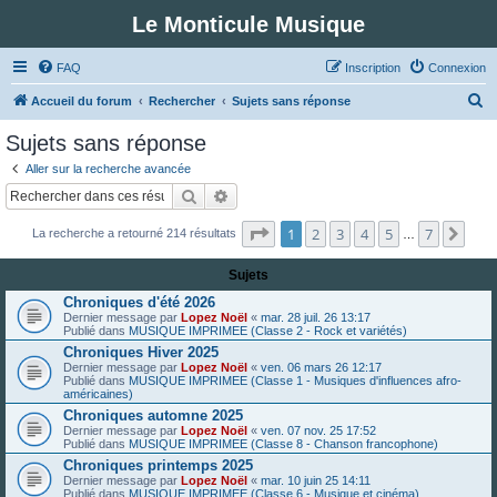
Le Monticule Musique
FAQ
Inscription
Connexion
R
Accueil du forum
Rechercher
Sujets sans réponse
e
Sujets sans réponse
c
Aller sur la recherche avancée
h
Rechercher
Recherche avancée
e
Page
1
sur
7
1
2
3
4
5
7
Suiv
La recherche a retourné 214 résultats
r
…
c
Sujets
h
Chroniques d'été 2026
e
Dernier message par
Lopez Noël
«
mar. 28 juil. 26 13:17
Publié dans
MUSIQUE IMPRIMEE (Classe 2 - Rock et variétés)
r
Chroniques Hiver 2025
Dernier message par
Lopez Noël
«
ven. 06 mars 26 12:17
Publié dans
MUSIQUE IMPRIMEE (Classe 1 - Musiques d'influences afro-
américaines)
Chroniques automne 2025
Dernier message par
Lopez Noël
«
ven. 07 nov. 25 17:52
Publié dans
MUSIQUE IMPRIMEE (Classe 8 - Chanson francophone)
Chroniques printemps 2025
Dernier message par
Lopez Noël
«
mar. 10 juin 25 14:11
Publié dans
MUSIQUE IMPRIMEE (Classe 6 - Musique et cinéma)