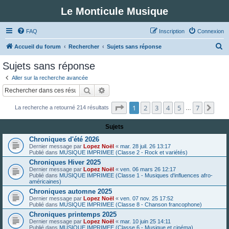
Le Monticule Musique
FAQ
Inscription
Connexion
R
Accueil du forum
Rechercher
Sujets sans réponse
e
Sujets sans réponse
c
Aller sur la recherche avancée
h
Rechercher
Recherche avancée
e
Page
1
sur
7
1
2
3
4
5
7
Suiv
La recherche a retourné 214 résultats
r
…
c
Sujets
h
Chroniques d'été 2026
e
Dernier message par
Lopez Noël
«
mar. 28 juil. 26 13:17
Publié dans
MUSIQUE IMPRIMEE (Classe 2 - Rock et variétés)
r
Chroniques Hiver 2025
Dernier message par
Lopez Noël
«
ven. 06 mars 26 12:17
Publié dans
MUSIQUE IMPRIMEE (Classe 1 - Musiques d'influences afro-
américaines)
Chroniques automne 2025
Dernier message par
Lopez Noël
«
ven. 07 nov. 25 17:52
Publié dans
MUSIQUE IMPRIMEE (Classe 8 - Chanson francophone)
Chroniques printemps 2025
Dernier message par
Lopez Noël
«
mar. 10 juin 25 14:11
Publié dans
MUSIQUE IMPRIMEE (Classe 6 - Musique et cinéma)