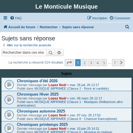
Le Monticule Musique
FAQ
Inscription
Connexion
R
Accueil du forum
Rechercher
Sujets sans réponse
e
Sujets sans réponse
c
Aller sur la recherche avancée
h
Rechercher
Recherche avancée
e
Page
1
sur
7
1
2
3
4
5
7
Suiv
La recherche a retourné 214 résultats
r
…
c
Sujets
h
Chroniques d'été 2026
e
Dernier message par
Lopez Noël
«
mar. 28 juil. 26 13:17
Publié dans
MUSIQUE IMPRIMEE (Classe 2 - Rock et variétés)
r
Chroniques Hiver 2025
Dernier message par
Lopez Noël
«
ven. 06 mars 26 12:17
Publié dans
MUSIQUE IMPRIMEE (Classe 1 - Musiques d'influences afro-
américaines)
Chroniques automne 2025
Dernier message par
Lopez Noël
«
ven. 07 nov. 25 17:52
Publié dans
MUSIQUE IMPRIMEE (Classe 8 - Chanson francophone)
Chroniques printemps 2025
Dernier message par
Lopez Noël
«
mar. 10 juin 25 14:11
Publié dans
MUSIQUE IMPRIMEE (Classe 6 - Musique et cinéma)