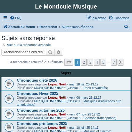
Le Monticule Musique
FAQ
Inscription
Connexion
R
Accueil du forum
Rechercher
Sujets sans réponse
e
Sujets sans réponse
c
Aller sur la recherche avancée
h
Rechercher
Recherche avancée
e
Page
1
sur
7
1
2
3
4
5
7
Suiv
La recherche a retourné 214 résultats
r
…
c
Sujets
h
Chroniques d'été 2026
e
Dernier message par
Lopez Noël
«
mar. 28 juil. 26 13:17
Publié dans
MUSIQUE IMPRIMEE (Classe 2 - Rock et variétés)
r
Chroniques Hiver 2025
Dernier message par
Lopez Noël
«
ven. 06 mars 26 12:17
Publié dans
MUSIQUE IMPRIMEE (Classe 1 - Musiques d'influences afro-
américaines)
Chroniques automne 2025
Dernier message par
Lopez Noël
«
ven. 07 nov. 25 17:52
Publié dans
MUSIQUE IMPRIMEE (Classe 8 - Chanson francophone)
Chroniques printemps 2025
Dernier message par
Lopez Noël
«
mar. 10 juin 25 14:11
Publié dans
MUSIQUE IMPRIMEE (Classe 6 - Musique et cinéma)