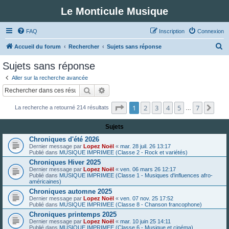
Le Monticule Musique
FAQ
Inscription
Connexion
R
Accueil du forum
Rechercher
Sujets sans réponse
e
Sujets sans réponse
c
Aller sur la recherche avancée
h
Rechercher
Recherche avancée
e
Page
1
sur
7
1
2
3
4
5
7
Suiv
La recherche a retourné 214 résultats
r
…
c
Sujets
h
Chroniques d'été 2026
e
Dernier message par
Lopez Noël
«
mar. 28 juil. 26 13:17
Publié dans
MUSIQUE IMPRIMEE (Classe 2 - Rock et variétés)
r
Chroniques Hiver 2025
Dernier message par
Lopez Noël
«
ven. 06 mars 26 12:17
Publié dans
MUSIQUE IMPRIMEE (Classe 1 - Musiques d'influences afro-
américaines)
Chroniques automne 2025
Dernier message par
Lopez Noël
«
ven. 07 nov. 25 17:52
Publié dans
MUSIQUE IMPRIMEE (Classe 8 - Chanson francophone)
Chroniques printemps 2025
Dernier message par
Lopez Noël
«
mar. 10 juin 25 14:11
Publié dans
MUSIQUE IMPRIMEE (Classe 6 - Musique et cinéma)