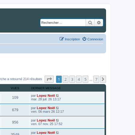
Rechercher
Recherche avancé
Inscription
Connexion
Page
1
sur
7
1
2
3
4
5
7
Suivant
rche a retourné 214 résultats
…
VUES
DERNIER MESSAGE
par
Lopez Noël
109
mar. 28 juil. 26 13:17
par
Lopez Noël
679
ven. 06 mars 26 12:17
par
Lopez Noël
956
ven. 07 nov. 25 17:52
par
Lopez Noël
3549