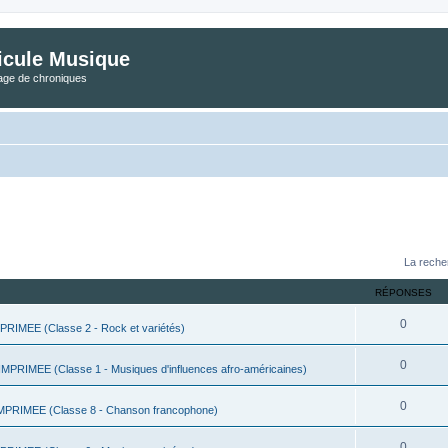
icule Musique
tage de chroniques
La reche
RÉPONSES
0
IMEE (Classe 2 - Rock et variétés)
0
PRIMEE (Classe 1 - Musiques d'influences afro-américaines)
0
PRIMEE (Classe 8 - Chanson francophone)
0