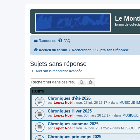
Le Mont
forum de collec
Raccourcis
FAQ
Accueil du forum
Rechercher
Sujets sans réponse
Sujets sans réponse
Aller sur la recherche avancée
Rechercher
Recherche avancée
SUJETS
Chroniques d'été 2026
par
Lopez Noël
»
mar. 28 juil. 26 13:17
» dans
MUSIQUE IMPR
Chroniques Hiver 2025
par
Lopez Noël
»
ven. 06 mars 26 12:17
» dans
MUSIQUE IM
Chroniques automne 2025
par
Lopez Noël
»
ven. 07 nov. 25 17:52
» dans
MUSIQUE IM
Chroniques printemps 2025