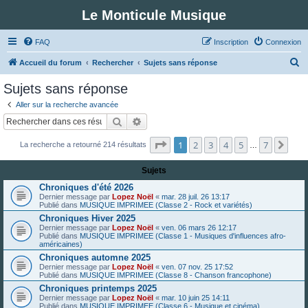
Le Monticule Musique
FAQ
Inscription
Connexion
R
Accueil du forum
Rechercher
Sujets sans réponse
e
Sujets sans réponse
c
Aller sur la recherche avancée
h
Rechercher
Recherche avancée
e
Page
1
sur
7
1
2
3
4
5
7
Suiv
La recherche a retourné 214 résultats
r
…
c
Sujets
h
Chroniques d'été 2026
e
Dernier message par
Lopez Noël
«
mar. 28 juil. 26 13:17
Publié dans
MUSIQUE IMPRIMEE (Classe 2 - Rock et variétés)
r
Chroniques Hiver 2025
Dernier message par
Lopez Noël
«
ven. 06 mars 26 12:17
Publié dans
MUSIQUE IMPRIMEE (Classe 1 - Musiques d'influences afro-
américaines)
Chroniques automne 2025
Dernier message par
Lopez Noël
«
ven. 07 nov. 25 17:52
Publié dans
MUSIQUE IMPRIMEE (Classe 8 - Chanson francophone)
Chroniques printemps 2025
Dernier message par
Lopez Noël
«
mar. 10 juin 25 14:11
Publié dans
MUSIQUE IMPRIMEE (Classe 6 - Musique et cinéma)