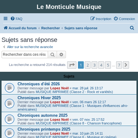
Le Monticule Musique
FAQ
Inscription
Connexion
R
Accueil du forum
Rechercher
Sujets sans réponse
e
Sujets sans réponse
c
Aller sur la recherche avancée
h
Rechercher
Recherche avancée
e
Page
1
sur
7
1
2
3
4
5
7
Suiv
La recherche a retourné 214 résultats
r
…
c
Sujets
h
Chroniques d'été 2026
e
Dernier message par
Lopez Noël
«
mar. 28 juil. 26 13:17
Publié dans
MUSIQUE IMPRIMEE (Classe 2 - Rock et variétés)
r
Chroniques Hiver 2025
Dernier message par
Lopez Noël
«
ven. 06 mars 26 12:17
Publié dans
MUSIQUE IMPRIMEE (Classe 1 - Musiques d'influences afro-
américaines)
Chroniques automne 2025
Dernier message par
Lopez Noël
«
ven. 07 nov. 25 17:52
Publié dans
MUSIQUE IMPRIMEE (Classe 8 - Chanson francophone)
Chroniques printemps 2025
Dernier message par
Lopez Noël
«
mar. 10 juin 25 14:11
Publié dans
MUSIQUE IMPRIMEE (Classe 6 - Musique et cinéma)