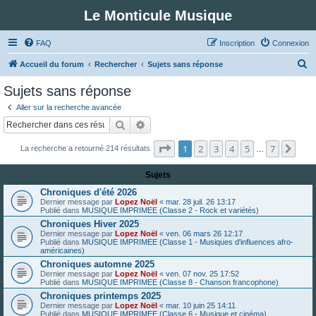
Le Monticule Musique
FAQ
Inscription
Connexion
R
Accueil du forum
Rechercher
Sujets sans réponse
e
Sujets sans réponse
c
Aller sur la recherche avancée
h
Rechercher
Recherche avancée
e
Page
1
sur
7
1
2
3
4
5
7
Suiv
La recherche a retourné 214 résultats
r
…
c
Sujets
h
Chroniques d'été 2026
e
Dernier message par
Lopez Noël
«
mar. 28 juil. 26 13:17
Publié dans
MUSIQUE IMPRIMEE (Classe 2 - Rock et variétés)
r
Chroniques Hiver 2025
Dernier message par
Lopez Noël
«
ven. 06 mars 26 12:17
Publié dans
MUSIQUE IMPRIMEE (Classe 1 - Musiques d'influences afro-
américaines)
Chroniques automne 2025
Dernier message par
Lopez Noël
«
ven. 07 nov. 25 17:52
Publié dans
MUSIQUE IMPRIMEE (Classe 8 - Chanson francophone)
Chroniques printemps 2025
Dernier message par
Lopez Noël
«
mar. 10 juin 25 14:11
Publié dans
MUSIQUE IMPRIMEE (Classe 6 - Musique et cinéma)