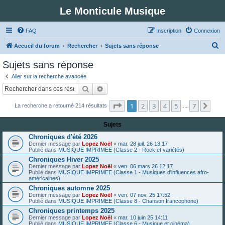
Le Monticule Musique
FAQ
Inscription
Connexion
R
Accueil du forum
Rechercher
Sujets sans réponse
e
Sujets sans réponse
c
Aller sur la recherche avancée
h
Rechercher
Recherche avancée
e
Page
1
sur
7
1
2
3
4
5
7
Suiv
La recherche a retourné 214 résultats
r
…
c
Sujets
h
Chroniques d'été 2026
e
Dernier message par
Lopez Noël
«
mar. 28 juil. 26 13:17
Publié dans
MUSIQUE IMPRIMEE (Classe 2 - Rock et variétés)
r
Chroniques Hiver 2025
Dernier message par
Lopez Noël
«
ven. 06 mars 26 12:17
Publié dans
MUSIQUE IMPRIMEE (Classe 1 - Musiques d'influences afro-
américaines)
Chroniques automne 2025
Dernier message par
Lopez Noël
«
ven. 07 nov. 25 17:52
Publié dans
MUSIQUE IMPRIMEE (Classe 8 - Chanson francophone)
Chroniques printemps 2025
Dernier message par
Lopez Noël
«
mar. 10 juin 25 14:11
Publié dans
MUSIQUE IMPRIMEE (Classe 6 - Musique et cinéma)