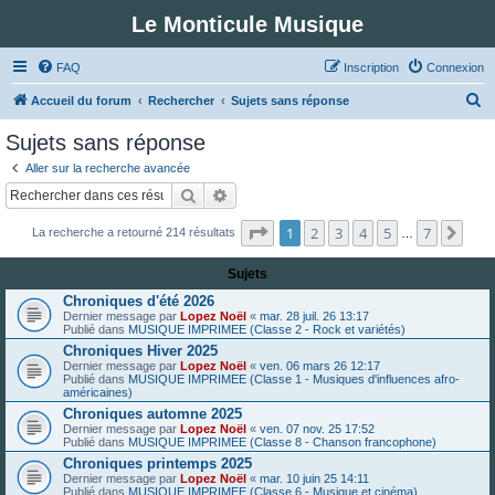
Le Monticule Musique
FAQ
Inscription
Connexion
R
Accueil du forum
Rechercher
Sujets sans réponse
e
Sujets sans réponse
c
Aller sur la recherche avancée
h
Rechercher
Recherche avancée
e
Page
1
sur
7
1
2
3
4
5
7
Suiv
La recherche a retourné 214 résultats
r
…
c
Sujets
h
Chroniques d'été 2026
e
Dernier message par
Lopez Noël
«
mar. 28 juil. 26 13:17
Publié dans
MUSIQUE IMPRIMEE (Classe 2 - Rock et variétés)
r
Chroniques Hiver 2025
Dernier message par
Lopez Noël
«
ven. 06 mars 26 12:17
Publié dans
MUSIQUE IMPRIMEE (Classe 1 - Musiques d'influences afro-
américaines)
Chroniques automne 2025
Dernier message par
Lopez Noël
«
ven. 07 nov. 25 17:52
Publié dans
MUSIQUE IMPRIMEE (Classe 8 - Chanson francophone)
Chroniques printemps 2025
Dernier message par
Lopez Noël
«
mar. 10 juin 25 14:11
Publié dans
MUSIQUE IMPRIMEE (Classe 6 - Musique et cinéma)