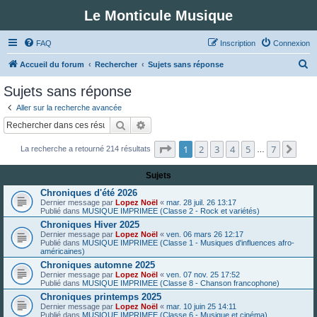
Le Monticule Musique
FAQ
Inscription
Connexion
R
Accueil du forum
Rechercher
Sujets sans réponse
e
Sujets sans réponse
c
Aller sur la recherche avancée
h
Rechercher
Recherche avancée
e
Page
1
sur
7
1
2
3
4
5
7
Suiv
La recherche a retourné 214 résultats
r
…
c
Sujets
h
Chroniques d'été 2026
e
Dernier message par
Lopez Noël
«
mar. 28 juil. 26 13:17
Publié dans
MUSIQUE IMPRIMEE (Classe 2 - Rock et variétés)
r
Chroniques Hiver 2025
Dernier message par
Lopez Noël
«
ven. 06 mars 26 12:17
Publié dans
MUSIQUE IMPRIMEE (Classe 1 - Musiques d'influences afro-
américaines)
Chroniques automne 2025
Dernier message par
Lopez Noël
«
ven. 07 nov. 25 17:52
Publié dans
MUSIQUE IMPRIMEE (Classe 8 - Chanson francophone)
Chroniques printemps 2025
Dernier message par
Lopez Noël
«
mar. 10 juin 25 14:11
Publié dans
MUSIQUE IMPRIMEE (Classe 6 - Musique et cinéma)