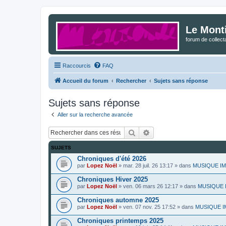
Le Mont
forum de collec
Raccourcis
FAQ
Accueil du forum
Rechercher
Sujets sans réponse
Sujets sans réponse
Aller sur la recherche avancée
Rechercher
Recherche avancée
SUJETS
Chroniques d'été 2026
par
Lopez Noël
»
mar. 28 juil. 26 13:17
» dans
MUSIQUE IMPR
Chroniques Hiver 2025
par
Lopez Noël
»
ven. 06 mars 26 12:17
» dans
MUSIQUE IM
Chroniques automne 2025
par
Lopez Noël
»
ven. 07 nov. 25 17:52
» dans
MUSIQUE IM
Chroniques printemps 2025