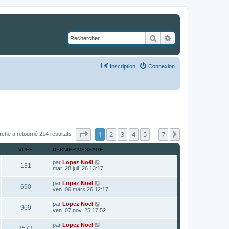
Rechercher
Recherche avancé
Inscription
Connexion
Page
1
sur
7
1
2
3
4
5
7
Suivant
rche a retourné 214 résultats
…
VUES
DERNIER MESSAGE
par
Lopez Noël
131
mar. 28 juil. 26 13:17
par
Lopez Noël
690
ven. 06 mars 26 12:17
par
Lopez Noël
969
ven. 07 nov. 25 17:52
par
Lopez Noël
3573