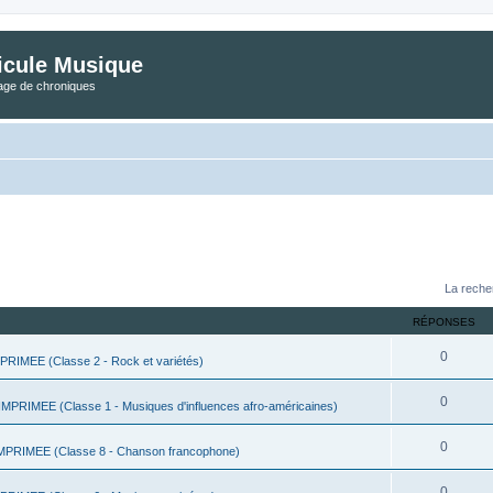
icule Musique
tage de chroniques
La reche
RÉPONSES
0
IMEE (Classe 2 - Rock et variétés)
0
PRIMEE (Classe 1 - Musiques d'influences afro-américaines)
0
PRIMEE (Classe 8 - Chanson francophone)
0