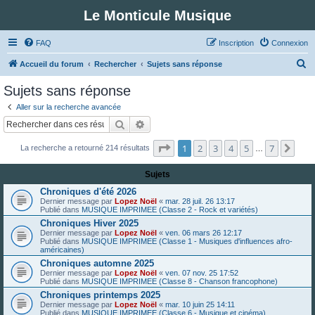
Le Monticule Musique
FAQ
Inscription
Connexion
R
Accueil du forum
Rechercher
Sujets sans réponse
e
Sujets sans réponse
c
Aller sur la recherche avancée
h
Rechercher
Recherche avancée
e
Page
1
sur
7
1
2
3
4
5
7
Suiv
La recherche a retourné 214 résultats
r
…
c
Sujets
h
Chroniques d'été 2026
e
Dernier message par
Lopez Noël
«
mar. 28 juil. 26 13:17
Publié dans
MUSIQUE IMPRIMEE (Classe 2 - Rock et variétés)
r
Chroniques Hiver 2025
Dernier message par
Lopez Noël
«
ven. 06 mars 26 12:17
Publié dans
MUSIQUE IMPRIMEE (Classe 1 - Musiques d'influences afro-
américaines)
Chroniques automne 2025
Dernier message par
Lopez Noël
«
ven. 07 nov. 25 17:52
Publié dans
MUSIQUE IMPRIMEE (Classe 8 - Chanson francophone)
Chroniques printemps 2025
Dernier message par
Lopez Noël
«
mar. 10 juin 25 14:11
Publié dans
MUSIQUE IMPRIMEE (Classe 6 - Musique et cinéma)