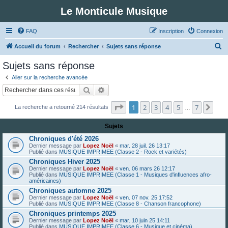
Le Monticule Musique
FAQ
Inscription
Connexion
R
Accueil du forum
Rechercher
Sujets sans réponse
e
Sujets sans réponse
c
Aller sur la recherche avancée
h
Rechercher
Recherche avancée
e
Page
1
sur
7
1
2
3
4
5
7
Suiv
La recherche a retourné 214 résultats
r
…
c
Sujets
h
Chroniques d'été 2026
e
Dernier message par
Lopez Noël
«
mar. 28 juil. 26 13:17
Publié dans
MUSIQUE IMPRIMEE (Classe 2 - Rock et variétés)
r
Chroniques Hiver 2025
Dernier message par
Lopez Noël
«
ven. 06 mars 26 12:17
Publié dans
MUSIQUE IMPRIMEE (Classe 1 - Musiques d'influences afro-
américaines)
Chroniques automne 2025
Dernier message par
Lopez Noël
«
ven. 07 nov. 25 17:52
Publié dans
MUSIQUE IMPRIMEE (Classe 8 - Chanson francophone)
Chroniques printemps 2025
Dernier message par
Lopez Noël
«
mar. 10 juin 25 14:11
Publié dans
MUSIQUE IMPRIMEE (Classe 6 - Musique et cinéma)