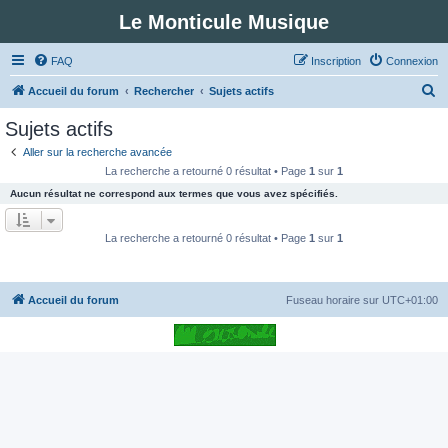
Le Monticule Musique
FAQ
Inscription
Connexion
R
Accueil du forum
Rechercher
Sujets actifs
e
Sujets actifs
c
Aller sur la recherche avancée
h
La recherche a retourné 0 résultat • Page
1
sur
1
e
Aucun résultat ne correspond aux termes que vous avez spécifiés.
r
c
La recherche a retourné 0 résultat • Page
1
sur
1
h
e
Accueil du forum
Fuseau horaire sur
UTC+01:00
r