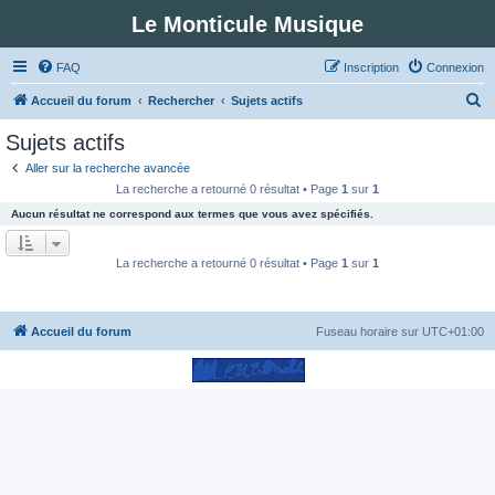
Le Monticule Musique
FAQ
Inscription
Connexion
R
Accueil du forum
Rechercher
Sujets actifs
e
Sujets actifs
c
Aller sur la recherche avancée
h
La recherche a retourné 0 résultat • Page
1
sur
1
e
Aucun résultat ne correspond aux termes que vous avez spécifiés.
r
c
La recherche a retourné 0 résultat • Page
1
sur
1
h
e
Accueil du forum
Fuseau horaire sur
UTC+01:00
r