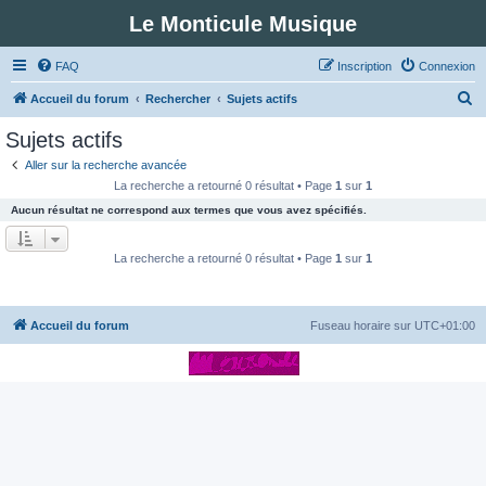
Le Monticule Musique
FAQ
Inscription
Connexion
R
Accueil du forum
Rechercher
Sujets actifs
e
Sujets actifs
c
Aller sur la recherche avancée
h
La recherche a retourné 0 résultat • Page
1
sur
1
e
Aucun résultat ne correspond aux termes que vous avez spécifiés.
r
c
La recherche a retourné 0 résultat • Page
1
sur
1
h
e
Accueil du forum
Fuseau horaire sur
UTC+01:00
r