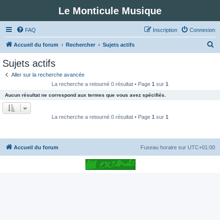
Le Monticule Musique
FAQ
Inscription
Connexion
R
Accueil du forum
Rechercher
Sujets actifs
e
Sujets actifs
c
Aller sur la recherche avancée
h
La recherche a retourné 0 résultat • Page
1
sur
1
e
Aucun résultat ne correspond aux termes que vous avez spécifiés.
r
c
La recherche a retourné 0 résultat • Page
1
sur
1
h
e
Accueil du forum
Fuseau horaire sur
UTC+01:00
r