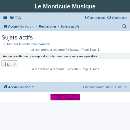
Le Monticule Musique
FAQ
Inscription
Connexion
R
Accueil du forum
Rechercher
Sujets actifs
e
Sujets actifs
c
Aller sur la recherche avancée
h
La recherche a retourné 0 résultat • Page
1
sur
1
e
Aucun résultat ne correspond aux termes que vous avez spécifiés.
r
c
La recherche a retourné 0 résultat • Page
1
sur
1
h
e
Accueil du forum
Fuseau horaire sur
UTC+01:00
r