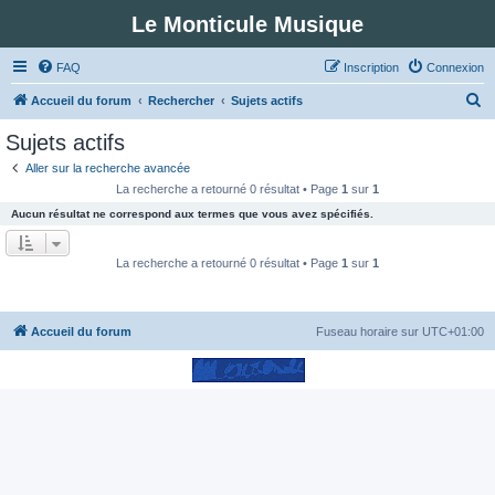
Le Monticule Musique
FAQ
Inscription
Connexion
R
Accueil du forum
Rechercher
Sujets actifs
e
Sujets actifs
c
Aller sur la recherche avancée
h
La recherche a retourné 0 résultat • Page
1
sur
1
e
Aucun résultat ne correspond aux termes que vous avez spécifiés.
r
c
La recherche a retourné 0 résultat • Page
1
sur
1
h
e
Accueil du forum
Fuseau horaire sur
UTC+01:00
r