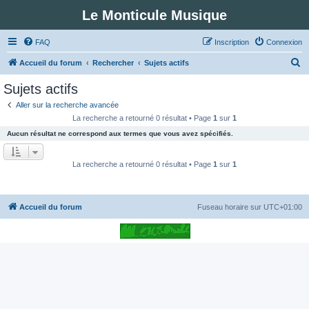
Le Monticule Musique
FAQ
Inscription
Connexion
R
Accueil du forum
Rechercher
Sujets actifs
e
Sujets actifs
c
Aller sur la recherche avancée
h
La recherche a retourné 0 résultat • Page
1
sur
1
e
Aucun résultat ne correspond aux termes que vous avez spécifiés.
r
c
La recherche a retourné 0 résultat • Page
1
sur
1
h
e
Accueil du forum
Fuseau horaire sur
UTC+01:00
r