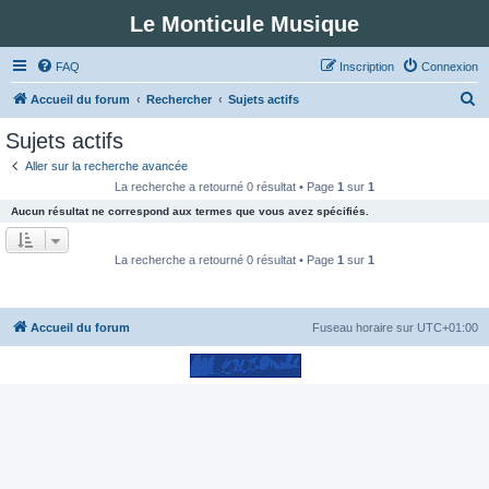
Le Monticule Musique
FAQ
Inscription
Connexion
R
Accueil du forum
Rechercher
Sujets actifs
e
Sujets actifs
c
Aller sur la recherche avancée
h
La recherche a retourné 0 résultat • Page
1
sur
1
e
Aucun résultat ne correspond aux termes que vous avez spécifiés.
r
c
La recherche a retourné 0 résultat • Page
1
sur
1
h
e
Accueil du forum
Fuseau horaire sur
UTC+01:00
r