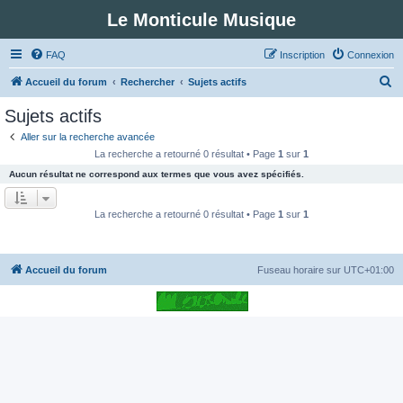
Le Monticule Musique
FAQ
Inscription
Connexion
R
Accueil du forum
Rechercher
Sujets actifs
e
Sujets actifs
c
Aller sur la recherche avancée
h
La recherche a retourné 0 résultat • Page
1
sur
1
e
Aucun résultat ne correspond aux termes que vous avez spécifiés.
r
c
La recherche a retourné 0 résultat • Page
1
sur
1
h
e
Accueil du forum
Fuseau horaire sur
UTC+01:00
r