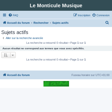
Le Monticule Musique
FAQ
Inscription
Connexion
R
Accueil du forum
Rechercher
Sujets actifs
e
Sujets actifs
c
Aller sur la recherche avancée
h
La recherche a retourné 0 résultat • Page
1
sur
1
e
Aucun résultat ne correspond aux termes que vous avez spécifiés.
r
c
La recherche a retourné 0 résultat • Page
1
sur
1
h
e
Accueil du forum
Fuseau horaire sur
UTC+01:00
r