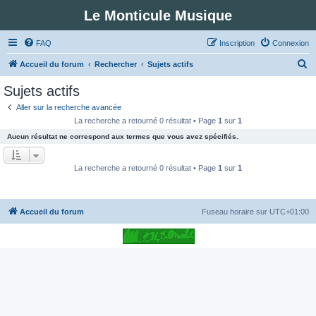
Le Monticule Musique
FAQ
Inscription
Connexion
R
Accueil du forum
Rechercher
Sujets actifs
e
Sujets actifs
c
Aller sur la recherche avancée
h
La recherche a retourné 0 résultat • Page
1
sur
1
e
Aucun résultat ne correspond aux termes que vous avez spécifiés.
r
c
La recherche a retourné 0 résultat • Page
1
sur
1
h
e
Accueil du forum
Fuseau horaire sur
UTC+01:00
r